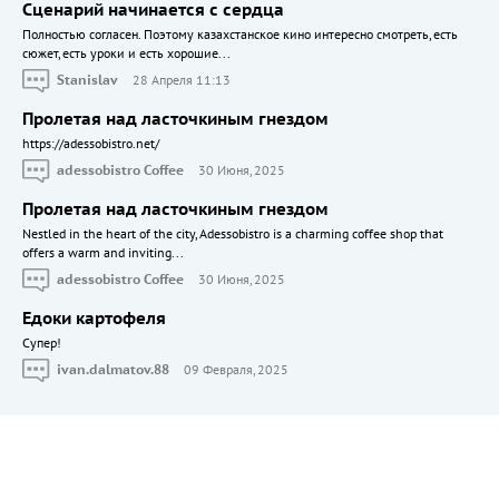
Сценарий начинается с сердца
Полностью согласен. Поэтому казахстанское кино интересно смотреть, есть
сюжет, есть уроки и есть хорошие...
Stanislav
28 Апреля 11:13
Пролетая над ласточкиным гнездом
https://adessobistro.net/
adessobistro Coffee
30 Июня, 2025
Пролетая над ласточкиным гнездом
Nestled in the heart of the city, Adessobistro is a charming coffee shop that
offers a warm and inviting...
adessobistro Coffee
30 Июня, 2025
Едоки картофеля
Cупер!
ivan.dalmatov.88
09 Февраля, 2025