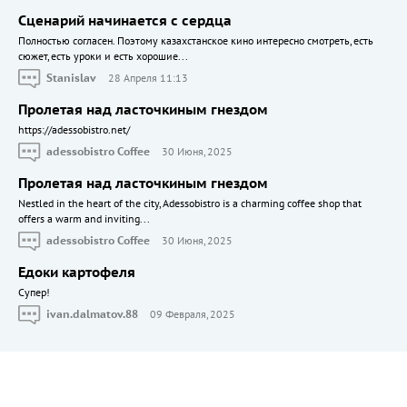
Сценарий начинается с сердца
Полностью согласен. Поэтому казахстанское кино интересно смотреть, есть
сюжет, есть уроки и есть хорошие...
Stanislav
28 Апреля 11:13
Пролетая над ласточкиным гнездом
https://adessobistro.net/
adessobistro Coffee
30 Июня, 2025
Пролетая над ласточкиным гнездом
Nestled in the heart of the city, Adessobistro is a charming coffee shop that
offers a warm and inviting...
adessobistro Coffee
30 Июня, 2025
Едоки картофеля
Cупер!
ivan.dalmatov.88
09 Февраля, 2025