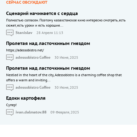
СЕЙЧАС ОБСУЖДАЮТ
Сценарий начинается с сердца
Полностью согласен. Поэтому казахстанское кино интересно смотреть, есть
сюжет, есть уроки и есть хорошие...
Stanislav
28 Апреля 11:13
Пролетая над ласточкиным гнездом
https://adessobistro.net/
adessobistro Coffee
30 Июня, 2025
Пролетая над ласточкиным гнездом
Nestled in the heart of the city, Adessobistro is a charming coffee shop that
offers a warm and inviting...
adessobistro Coffee
30 Июня, 2025
Едоки картофеля
Cупер!
ivan.dalmatov.88
09 Февраля, 2025