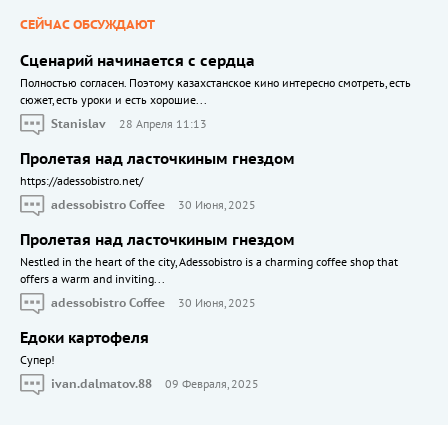
СЕЙЧАС ОБСУЖДАЮТ
Сценарий начинается с сердца
Полностью согласен. Поэтому казахстанское кино интересно смотреть, есть
сюжет, есть уроки и есть хорошие...
Stanislav
28 Апреля 11:13
Пролетая над ласточкиным гнездом
https://adessobistro.net/
adessobistro Coffee
30 Июня, 2025
Пролетая над ласточкиным гнездом
Nestled in the heart of the city, Adessobistro is a charming coffee shop that
offers a warm and inviting...
adessobistro Coffee
30 Июня, 2025
Едоки картофеля
Cупер!
ivan.dalmatov.88
09 Февраля, 2025