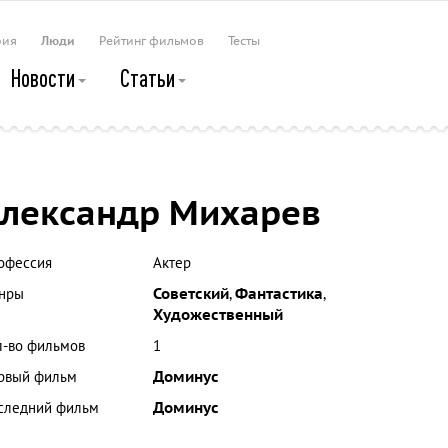
рия
Люди
Рейтинг фильмов
Тесты
Новости
Статьи
лександр Михарев
офессия
Актер
нры
Советский
,
Фантастика
,
Художественный
л-во фильмов
1
рвый фильм
Доминус
следний фильм
Доминус