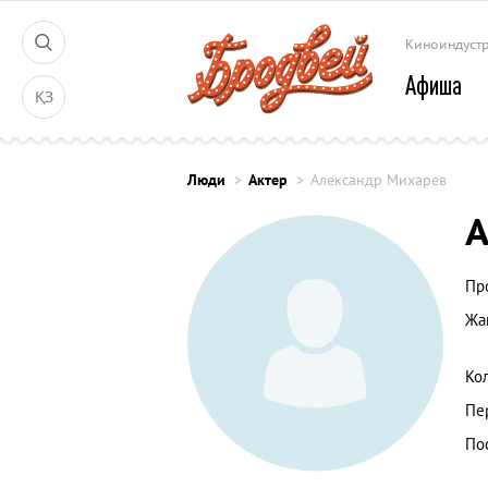
Киноиндуст
Афиша
ҚЗ
Люди
Актер
Александр Михарев
А
Пр
Жа
Ко
Пе
По