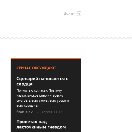
Войти
СЕЙЧАС ОБСУЖДАЮТ
Сценарий начинается с
сердца
Полностью согласен. Поэтому
казахстанское кино интересно
смотреть, есть сюжет, есть уроки и
есть хорошие...
Stanislav
28 Апреля 11:13
Пролетая над
ласточкиным гнездом