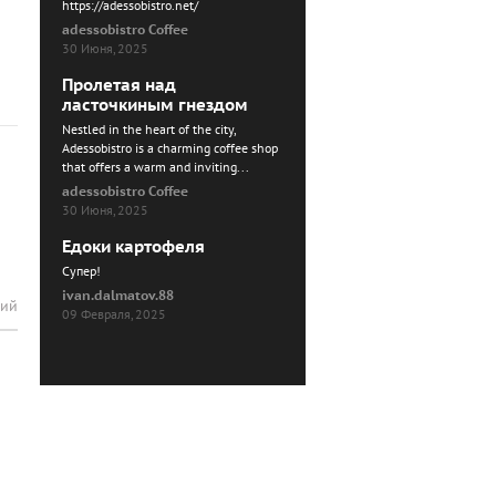
https://adessobistro.net/
adessobistro Coffee
30 Июня, 2025
Пролетая над
ласточкиным гнездом
Nestled in the heart of the city,
Adessobistro is a charming coffee shop
that offers a warm and inviting...
adessobistro Coffee
30 Июня, 2025
Едоки картофеля
Cупер!
ivan.dalmatov.88
рий
09 Февраля, 2025