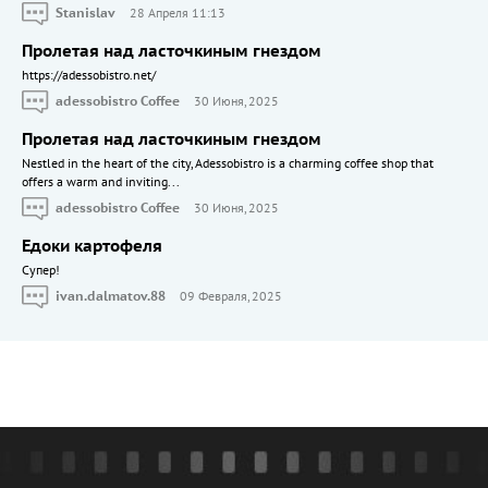
Stanislav
28 Апреля 11:13
Пролетая над ласточкиным гнездом
https://adessobistro.net/
adessobistro Coffee
30 Июня, 2025
Пролетая над ласточкиным гнездом
Nestled in the heart of the city, Adessobistro is a charming coffee shop that
offers a warm and inviting...
adessobistro Coffee
30 Июня, 2025
Едоки картофеля
Cупер!
ivan.dalmatov.88
09 Февраля, 2025