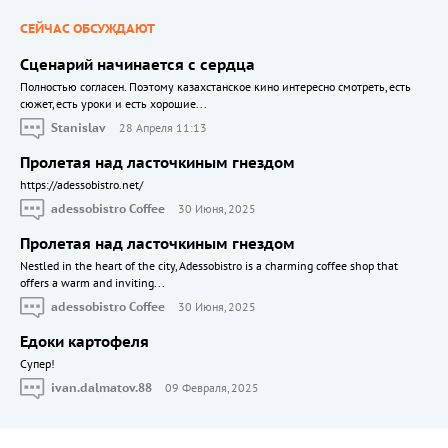
СЕЙЧАС ОБСУЖДАЮТ
Сценарий начинается с сердца
Полностью согласен. Поэтому казахстанское кино интересно смотреть, есть
сюжет, есть уроки и есть хорошие...
Stanislav
28 Апреля 11:13
Пролетая над ласточкиным гнездом
https://adessobistro.net/
adessobistro Coffee
30 Июня, 2025
Пролетая над ласточкиным гнездом
Nestled in the heart of the city, Adessobistro is a charming coffee shop that
offers a warm and inviting...
adessobistro Coffee
30 Июня, 2025
Едоки картофеля
Cупер!
ivan.dalmatov.88
09 Февраля, 2025