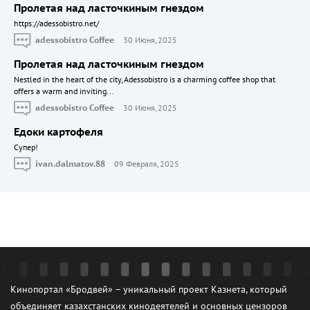
Пролетая над ласточкиным гнездом
https://adessobistro.net/
adessobistro Coffee
30 Июня, 2025
Пролетая над ласточкиным гнездом
Nestled in the heart of the city, Adessobistro is a charming coffee shop that
offers a warm and inviting...
adessobistro Coffee
30 Июня, 2025
Едоки картофеля
Cупер!
ivan.dalmatov.88
09 Февраля, 2025
Кинопортал «Бродвей» – уникальный проект Казнета, который
объединяет казахстанских кинодеятелей и основных цензоров