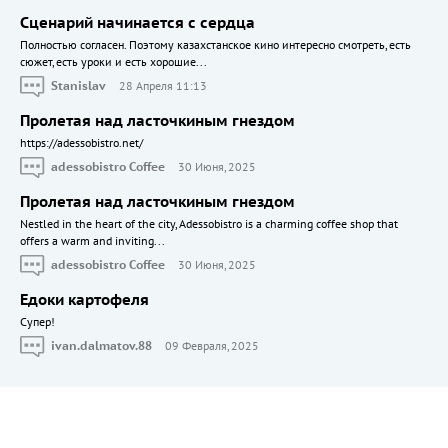
Сценарий начинается с сердца
Полностью согласен. Поэтому казахстанское кино интересно смотреть, есть
сюжет, есть уроки и есть хорошие...
Stanislav
28 Апреля 11:13
Пролетая над ласточкиным гнездом
https://adessobistro.net/
adessobistro Coffee
30 Июня, 2025
Пролетая над ласточкиным гнездом
Nestled in the heart of the city, Adessobistro is a charming coffee shop that
offers a warm and inviting...
adessobistro Coffee
30 Июня, 2025
Едоки картофеля
Cупер!
ivan.dalmatov.88
09 Февраля, 2025