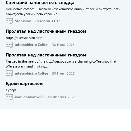
Сценарий начинается с сердца
Полностью согласен. Поэтому казахстанское кино интересно смотреть, есть
сюжет, есть уроки и есть хорошие...
Stanislav
28 Апреля 11:13
Пролетая над ласточкиным гнездом
https://adessobistro.net/
adessobistro Coffee
30 Июня, 2025
Пролетая над ласточкиным гнездом
Nestled in the heart of the city, Adessobistro is a charming coffee shop that
offers a warm and inviting...
adessobistro Coffee
30 Июня, 2025
Едоки картофеля
Cупер!
ivan.dalmatov.88
09 Февраля, 2025