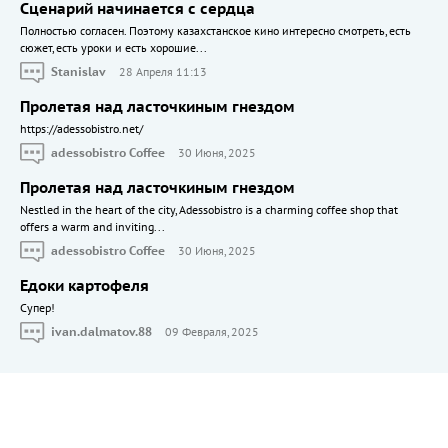
Сценарий начинается с сердца
Полностью согласен. Поэтому казахстанское кино интересно смотреть, есть
сюжет, есть уроки и есть хорошие...
Stanislav
28 Апреля 11:13
Пролетая над ласточкиным гнездом
https://adessobistro.net/
adessobistro Coffee
30 Июня, 2025
Пролетая над ласточкиным гнездом
Nestled in the heart of the city, Adessobistro is a charming coffee shop that
offers a warm and inviting...
adessobistro Coffee
30 Июня, 2025
Едоки картофеля
Cупер!
ivan.dalmatov.88
09 Февраля, 2025