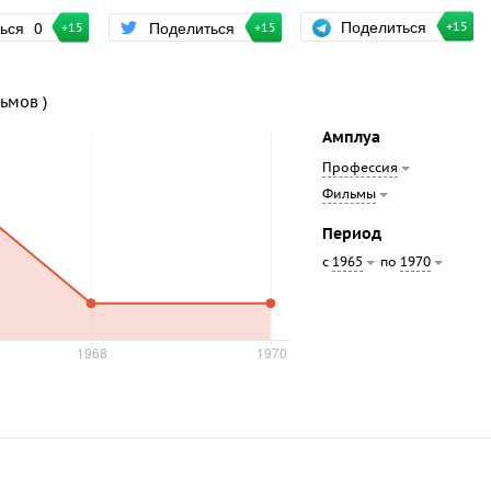
Поделиться
ться
0
Поделиться
+15
+15
+15
льмов )
Амплуа
Профессия
Фильмы
Период
с
по
1965
1970