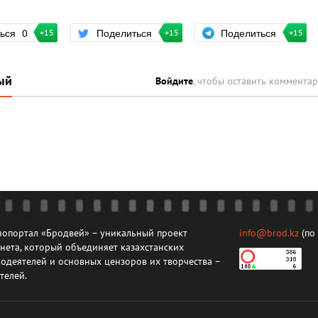
Поделиться
ться
0
Поделиться
+15
+15
+15
ый
Войдите
, чтобы оставить коммента
опортал «Бродвей» – уникальный проект
info@brod.kz
(по
нета, который объединяет казахстанских
одеятелей и основных цензоров их творчества –
телей.