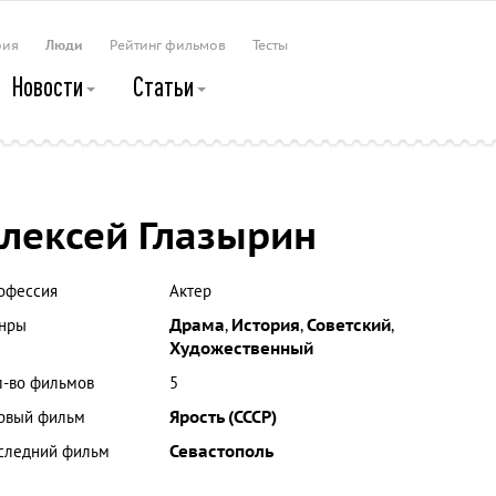
рия
Люди
Рейтинг фильмов
Тесты
Новости
Статьи
лексей Глазырин
офессия
Актер
нры
Драма
,
История
,
Советский
,
Художественный
л-во фильмов
5
рвый фильм
Ярость (СССР)
следний фильм
Севастополь