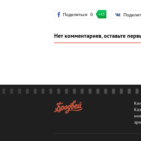
Поделиться
0
Подели
+15
Нет комментариев, оставьте перв
Кин
Каз
кин
зри