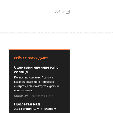
Войти
СЕЙЧАС ОБСУЖДАЮТ
Сценарий начинается с
сердца
Полностью согласен. Поэтому
казахстанское кино интересно
смотреть, есть сюжет, есть уроки и
есть хорошие...
Stanislav
28 Апреля 11:13
Пролетая над
ласточкиным гнездом