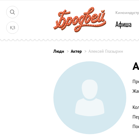
Киноиндуст
Афиша
ҚЗ
Люди
Актер
Алексей Глазырин
А
Пр
Жа
Ко
Пе
По