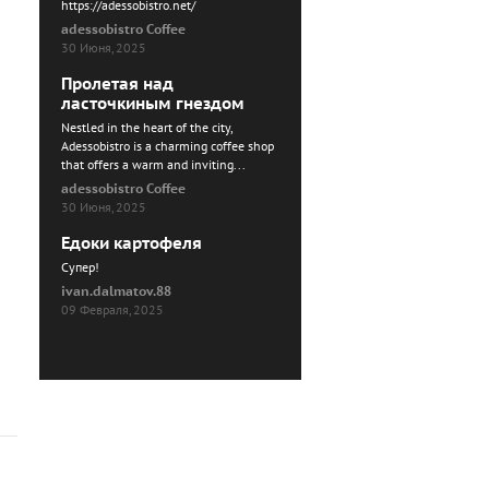
https://adessobistro.net/
adessobistro Coffee
30 Июня, 2025
Пролетая над
ласточкиным гнездом
Nestled in the heart of the city,
Adessobistro is a charming coffee shop
that offers a warm and inviting...
adessobistro Coffee
30 Июня, 2025
Едоки картофеля
Cупер!
ivan.dalmatov.88
09 Февраля, 2025