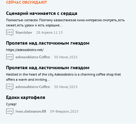
СЕЙЧАС ОБСУЖДАЮТ
Сценарий начинается с сердца
Полностью согласен. Поэтому казахстанское кино интересно смотреть, есть
сюжет, есть уроки и есть хорошие...
Stanislav
28 Апреля 11:13
Пролетая над ласточкиным гнездом
https://adessobistro.net/
adessobistro Coffee
30 Июня, 2025
Пролетая над ласточкиным гнездом
Nestled in the heart of the city, Adessobistro is a charming coffee shop that
offers a warm and inviting...
adessobistro Coffee
30 Июня, 2025
Едоки картофеля
Cупер!
ivan.dalmatov.88
09 Февраля, 2025