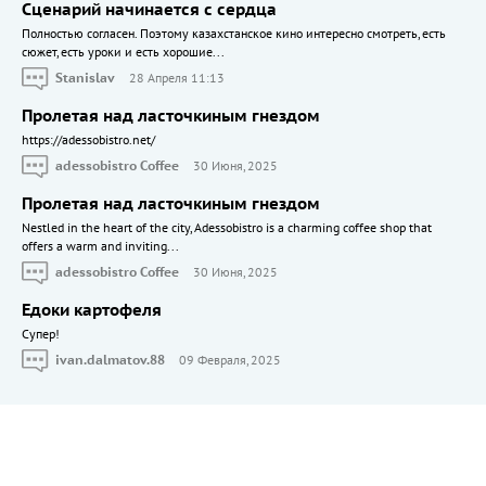
Сценарий начинается с сердца
Полностью согласен. Поэтому казахстанское кино интересно смотреть, есть
сюжет, есть уроки и есть хорошие...
Stanislav
28 Апреля 11:13
Пролетая над ласточкиным гнездом
https://adessobistro.net/
adessobistro Coffee
30 Июня, 2025
Пролетая над ласточкиным гнездом
Nestled in the heart of the city, Adessobistro is a charming coffee shop that
offers a warm and inviting...
adessobistro Coffee
30 Июня, 2025
Едоки картофеля
Cупер!
ivan.dalmatov.88
09 Февраля, 2025