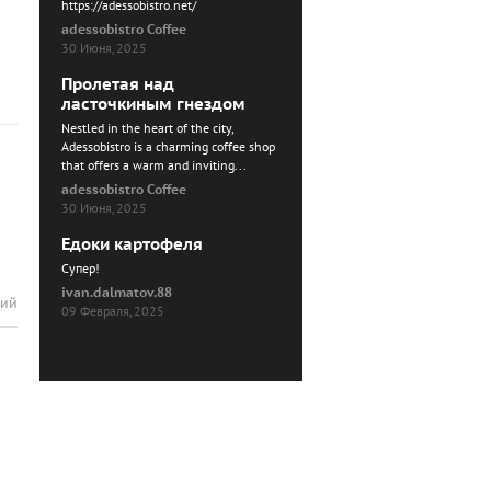
https://adessobistro.net/
adessobistro Coffee
30 Июня, 2025
Пролетая над
ласточкиным гнездом
Nestled in the heart of the city,
Adessobistro is a charming coffee shop
that offers a warm and inviting...
adessobistro Coffee
30 Июня, 2025
Едоки картофеля
Cупер!
ivan.dalmatov.88
рий
09 Февраля, 2025