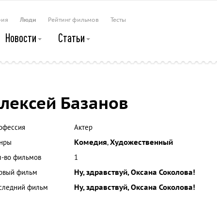
рия
Люди
Рейтинг фильмов
Тесты
Новости
Статьи
лексей Базанов
офессия
Актер
нры
Комедия
,
Художественный
л-во фильмов
1
рвый фильм
Ну, здравствуй, Оксана Соколова!
следний фильм
Ну, здравствуй, Оксана Соколова!