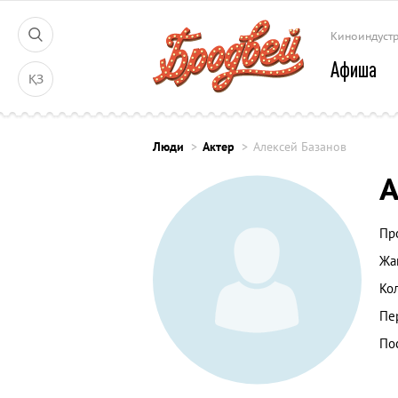
Киноиндуст
Афиша
ҚЗ
Люди
Актер
Алексей Базанов
А
Пр
Жа
Ко
Пе
По