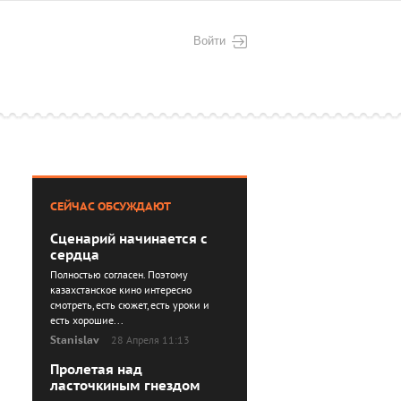
Войти
СЕЙЧАС ОБСУЖДАЮТ
Сценарий начинается с
сердца
Полностью согласен. Поэтому
казахстанское кино интересно
смотреть, есть сюжет, есть уроки и
есть хорошие...
Stanislav
28 Апреля 11:13
Пролетая над
ласточкиным гнездом