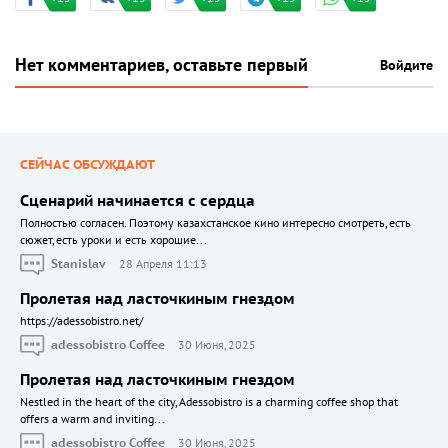
Нет комментариев, оставьте первый
Войдите
СЕЙЧАС ОБСУЖДАЮТ
Сценарий начинается с сердца
Полностью согласен. Поэтому казахстанское кино интересно смотреть, есть
сюжет, есть уроки и есть хорошие...
Stanislav
28 Апреля 11:13
Пролетая над ласточкиным гнездом
https://adessobistro.net/
adessobistro Coffee
30 Июня, 2025
Пролетая над ласточкиным гнездом
Nestled in the heart of the city, Adessobistro is a charming coffee shop that
offers a warm and inviting...
adessobistro Coffee
30 Июня, 2025