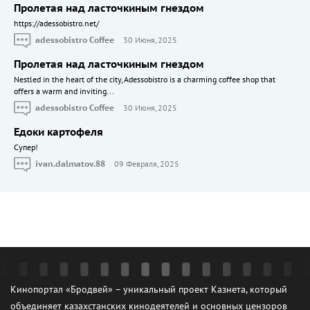
Пролетая над ласточкиным гнездом
https://adessobistro.net/
adessobistro Coffee
30 Июня, 2025
Пролетая над ласточкиным гнездом
Nestled in the heart of the city, Adessobistro is a charming coffee shop that
offers a warm and inviting...
adessobistro Coffee
30 Июня, 2025
Едоки картофеля
Cупер!
ivan.dalmatov.88
09 Февраля, 2025
Кинопортал «Бродвей» – уникальный проект Казнета, который
объединяет казахстанских кинодеятелей и основных цензоров