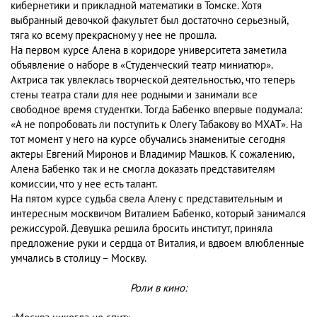
кибернетики и прикладной математики в Томске. Хотя
выбранный девочкой факультет был достаточно серьезный,
тяга ко всему прекрасному у нее не прошла.
На первом курсе Алена в коридоре университета заметила
объявление о наборе в «Студенческий театр миниатюр».
Актриса так увлеклась творческой деятельностью, что теперь
стены театра стали для нее родными и занимали все
свободное время студентки. Тогда Бабенко впервые подумала:
«А не попробовать ли поступить к Олегу Табакову во МХАТ». На
тот момент у него на курсе обучались знаменитые сегодня
актеры Евгений Миронов и Владимир Машков. К сожалению,
Алена Бабенко так и не смогла доказать представителям
комиссии, что у нее есть талант.
На пятом курсе судьба свела Алену с представительным и
интересным москвичом Виталием Бабенко, который занимался
режиссурой. Девушка решила бросить институт, приняла
предложение руки и сердца от Виталия, и вдвоем влюбленные
умчались в столицу – Москву.
Роли в кино: