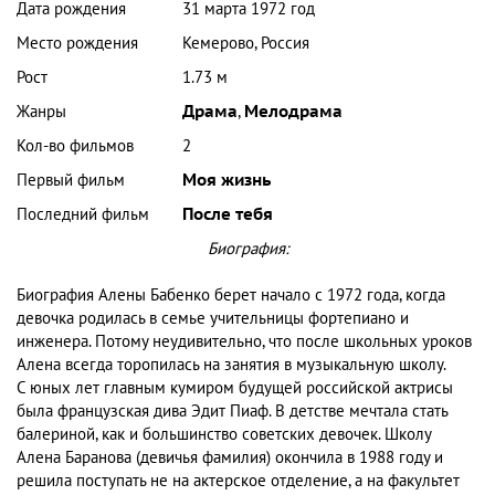
Дата рождения
31 марта 1972 год
Место рождения
Кемерово, Россия
Рост
1.73 м
Жанры
Драма
,
Мелодрама
Кол-во фильмов
2
Первый фильм
Моя жизнь
Последний фильм
После тебя
Биография:
Биография Алены Бабенко берет начало с 1972 года, когда
девочка родилась в семье учительницы фортепиано и
инженера. Потому неудивительно, что после школьных уроков
Алена всегда торопилась на занятия в музыкальную школу.
С юных лет главным кумиром будущей российской актрисы
была французская дива Эдит Пиаф. В детстве мечтала стать
балериной, как и большинство советских девочек. Школу
Алена Баранова (девичья фамилия) окончила в 1988 году и
решила поступать не на актерское отделение, а на факультет