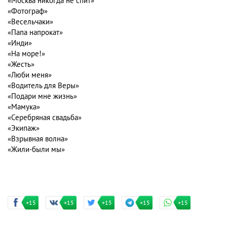
«Москва никогда не спит»
«Фотограф»
«Весельчаки»
«Папа напрокат»
«Инди»
«На море!»
«Жесть»
«Люби меня»
«Водитель для Веры»
«Подари мне жизнь»
«Мамука»
«Серебряная свадьба»
«Экипаж»
«Взрывная волна»
«Жили-были мы»
+15
+15
+15
+15
+15