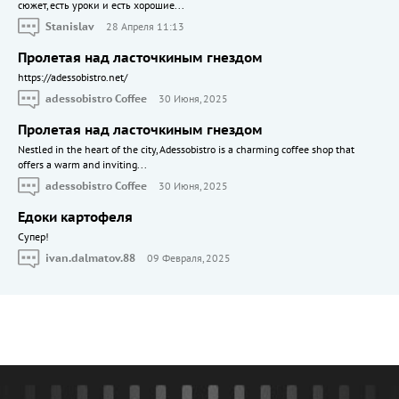
сюжет, есть уроки и есть хорошие...
Stanislav
28 Апреля 11:13
Пролетая над ласточкиным гнездом
https://adessobistro.net/
adessobistro Coffee
30 Июня, 2025
Пролетая над ласточкиным гнездом
Nestled in the heart of the city, Adessobistro is a charming coffee shop that
offers a warm and inviting...
adessobistro Coffee
30 Июня, 2025
Едоки картофеля
Cупер!
ivan.dalmatov.88
09 Февраля, 2025