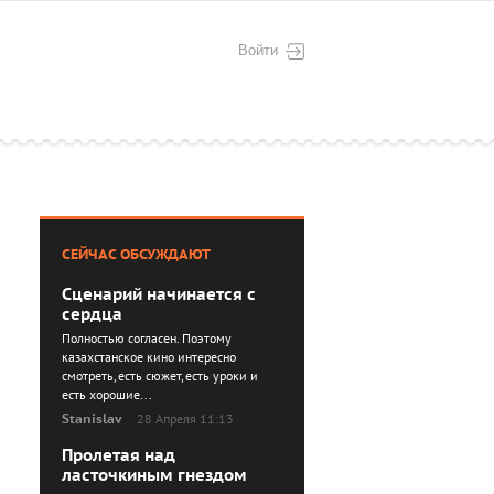
Войти
СЕЙЧАС ОБСУЖДАЮТ
Сценарий начинается с
сердца
Полностью согласен. Поэтому
казахстанское кино интересно
смотреть, есть сюжет, есть уроки и
есть хорошие...
Stanislav
28 Апреля 11:13
Пролетая над
ласточкиным гнездом