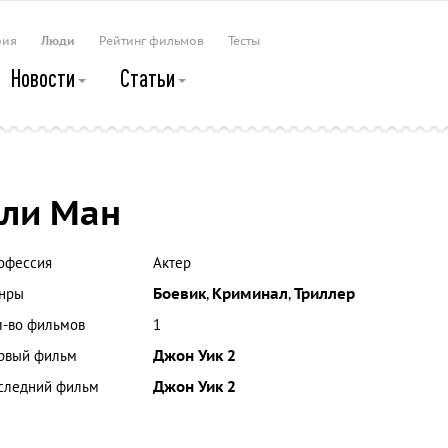
рия
Люди
Рейтинг фильмов
Тесты
Новости
Статьи
ли Ман
офессия
Актер
нры
Боевик
,
Криминал
,
Триллер
л-во фильмов
1
рвый фильм
Джон Уик 2
следний фильм
Джон Уик 2