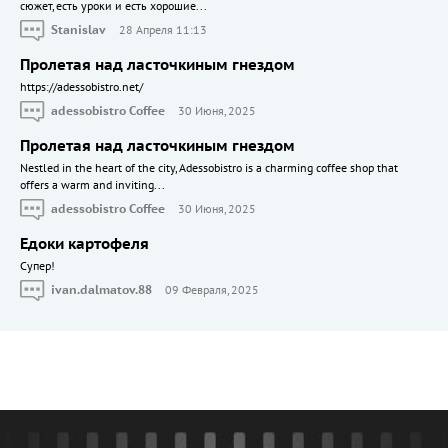
сюжет, есть уроки и есть хорошие...
Stanislav
28 Апреля 11:13
Пролетая над ласточкиным гнездом
https://adessobistro.net/
adessobistro Coffee
30 Июня, 2025
Пролетая над ласточкиным гнездом
Nestled in the heart of the city, Adessobistro is a charming coffee shop that
offers a warm and inviting...
adessobistro Coffee
30 Июня, 2025
Едоки картофеля
Cупер!
ivan.dalmatov.88
09 Февраля, 2025