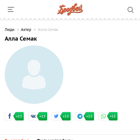
Люди
Актер
Алла Семак
Алла Семак
+15
+15
+15
+15
+15