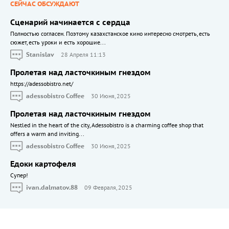
СЕЙЧАС ОБСУЖДАЮТ
Сценарий начинается с сердца
Полностью согласен. Поэтому казахстанское кино интересно смотреть, есть
сюжет, есть уроки и есть хорошие...
Stanislav
28 Апреля 11:13
Пролетая над ласточкиным гнездом
https://adessobistro.net/
adessobistro Coffee
30 Июня, 2025
Пролетая над ласточкиным гнездом
Nestled in the heart of the city, Adessobistro is a charming coffee shop that
offers a warm and inviting...
adessobistro Coffee
30 Июня, 2025
Едоки картофеля
Cупер!
ivan.dalmatov.88
09 Февраля, 2025