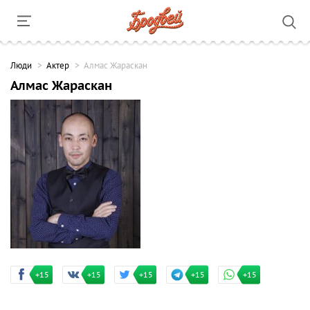
Люди
Актер
Алмас Жараскан
Алмас Жараскан
+15
+15
+15
+15
+15