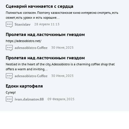
Сценарий начинается с сердца
Полностью согласен. Поэтому казахстанское кино интересно смотреть, есть
сюжет, есть уроки и есть хорошие...
Stanislav
28 Апреля 11:13
Пролетая над ласточкиным гнездом
https://adessobistro.net/
adessobistro Coffee
30 Июня, 2025
Пролетая над ласточкиным гнездом
Nestled in the heart of the city, Adessobistro is a charming coffee shop that
offers a warm and inviting...
adessobistro Coffee
30 Июня, 2025
Едоки картофеля
Cупер!
ivan.dalmatov.88
09 Февраля, 2025