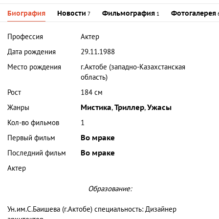
Биография
Новости
Фильмография
Фотогалерея
7
1
Профессия
Актер
Дата рождения
29.11.1988
Место рождения
г.Актобе (западно-Казахстанская
область)
Рост
184 см
Жанры
Мистика
,
Триллер
,
Ужасы
Кол-во фильмов
1
Первый фильм
Во мраке
Последний фильм
Во мраке
Актер
Образование:
Ун.им.С.Баишева (г.Актобе) специальность: Дизайнер