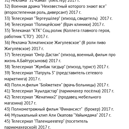
31) Реклама "31-Канал" (хипстер) 2017 г.
32) Военная драма "Неизвестный которого знают все"
(второстепенная роль, диверсант) 2017 г.
33) Телесериал "Тергеушiлер" (эпизод, свидетель) 2017 г.
34) Телесериал "Полицейские" (Врач клиники) 2017 г.
35) Телеканал "КТК" Соц.ролик (Коллега главного героя,
работник "СТО") 2017 г.
36) Реклама "Алматинское Жигулевское" (В роли пиво
Жигулёвское) 2017 г.
37) Телесериал "Омip Дастан" (эпизод, военный, фильм про
жизнь А.Байтурсынова) 2017 г.
38) Телесериал "Жумбак тагдыр" (эпизод, турист) 2017 г.
39) Телесериал "Патруль 3" (представитель сетевого
маркетинга) 2017 г.
40) Полн.м.фильм "Бойжеткен" (врачь больницы) 2017 г.
41) Телесериал "Ауылдастар" (парикмахер посёлка) 2017 г.
42) Телесериал "Женатики2" (продавец мебельного
магазина) 2017 г.
43) Полнометражный фильм "Финансист" (брокер) 2017 г.
44) Музыкальный клип Али Окапова "Уайымдама" 2017 г.
45) Телесериал "Паленшеевтер" (посетитель
парикмахерской) 2017 г.