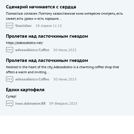
Сценарий начинается с сердца
Полностью согласен. Поэтому казахстанское кино интересно смотреть, есть
сюжет, есть уроки и есть хорошие...
Stanislav
28 Апреля 11:13
Пролетая над ласточкиным гнездом
https://adessobistro.net/
adessobistro Coffee
30 Июня, 2025
Пролетая над ласточкиным гнездом
Nestled in the heart of the city, Adessobistro is a charming coffee shop that
offers a warm and inviting...
adessobistro Coffee
30 Июня, 2025
Едоки картофеля
Cупер!
ivan.dalmatov.88
09 Февраля, 2025