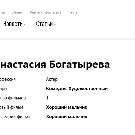
рия
Люди
Рейтинг фильмов
Тесты
Новости
Статьи
настасия Богатырева
офессия
Актер
нры
Комедия
,
Художественный
л-во фильмов
1
рвый фильм
Хороший мальчик
следний фильм
Хороший мальчик