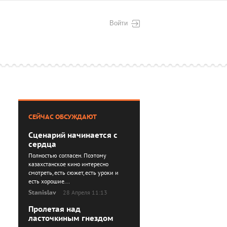
Войти
СЕЙЧАС ОБСУЖДАЮТ
Сценарий начинается с
сердца
Полностью согласен. Поэтому
казахстанское кино интересно
смотреть, есть сюжет, есть уроки и
есть хорошие...
Stanislav
28 Апреля 11:13
Пролетая над
ласточкиным гнездом