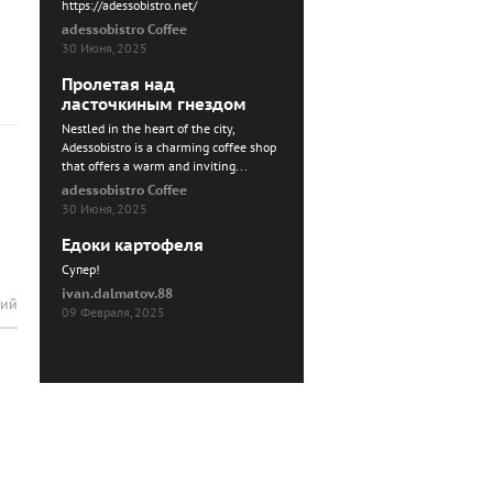
https://adessobistro.net/
adessobistro Coffee
30 Июня, 2025
Пролетая над
ласточкиным гнездом
Nestled in the heart of the city,
Adessobistro is a charming coffee shop
that offers a warm and inviting...
adessobistro Coffee
30 Июня, 2025
Едоки картофеля
Cупер!
ivan.dalmatov.88
рий
09 Февраля, 2025