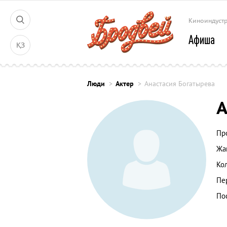
Киноиндуст
Афиша
ҚЗ
Люди
Актер
Анастасия Богатырева
А
Пр
Жа
Ко
Пе
По