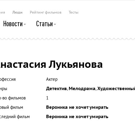
рия
Люди
Рейтинг фильмов
Тесты
Новости
Статьи
настасия Лукьянова
офессия
Актер
нры
Детектив
,
Мелодрама
,
Художественны
л-во фильмов
1
рвый фильм
Вероника не хочет умирать
следний фильм
Вероника не хочет умирать