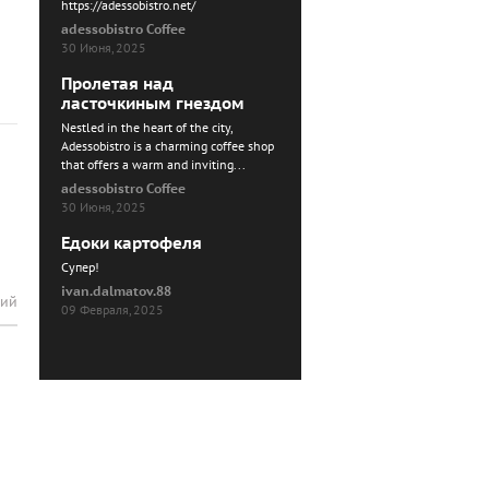
https://adessobistro.net/
adessobistro Coffee
30 Июня, 2025
Пролетая над
ласточкиным гнездом
Nestled in the heart of the city,
Adessobistro is a charming coffee shop
that offers a warm and inviting...
adessobistro Coffee
30 Июня, 2025
Едоки картофеля
Cупер!
ivan.dalmatov.88
рий
09 Февраля, 2025