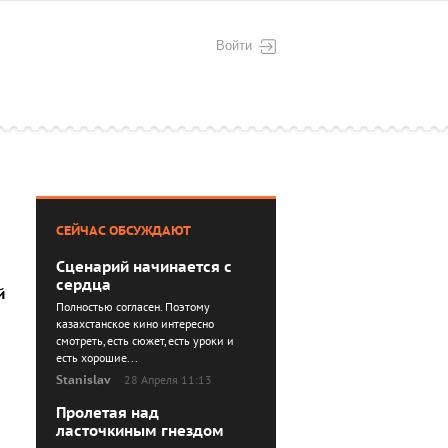
Войти
СЕЙЧАС ОБСУЖДАЮТ
Сценарий начинается с
сердца
й
Полностью согласен. Поэтому
казахстанское кино интересно
смотреть, есть сюжет, есть уроки и
есть хорошие...
Stanislav
28 Апреля 11:13
Пролетая над
ласточкиным гнездом