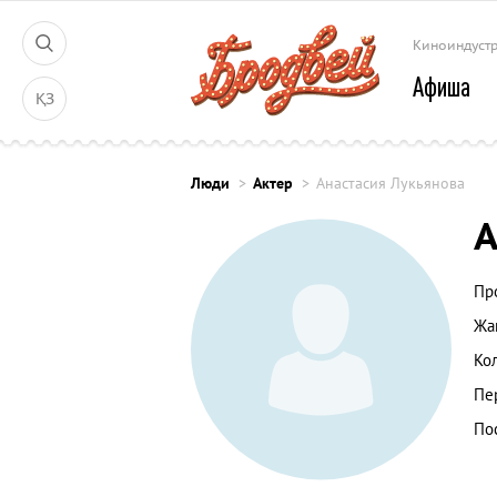
Киноиндуст
Афиша
ҚЗ
Люди
Актер
Анастасия Лукьянова
А
Пр
Жа
Ко
Пе
По