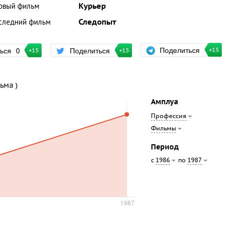
рвый фильм
Курьер
следний фильм
Следопыт
Поделиться
ться
0
Поделиться
+15
+15
+15
ьма )
Амплуа
Профессия
Фильмы
Период
с
по
1986
1987