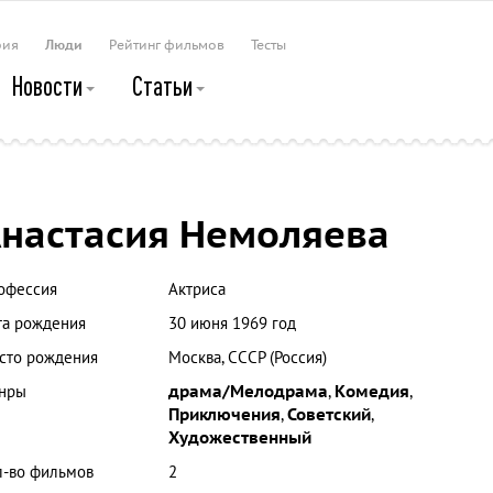
рия
Люди
Рейтинг фильмов
Тесты
Новости
Статьи
настасия Немоляева
офессия
Актриса
та рождения
30 июня 1969 год
сто рождения
Москва, СССР (Россия)
нры
драма/Мелодрама
,
Комедия
,
Приключения
,
Советский
,
Художественный
л-во фильмов
2