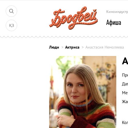
Киноиндуст
Афиша
ҚЗ
Люди
Актриса
Анастасия Немоляева
А
Пр
Да
Ме
Жа
Ко