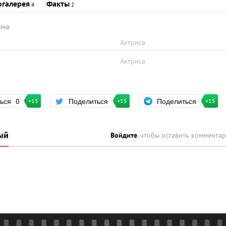
огалерея
Факты
4
2
ьма
Актриса
Актриса
Поделиться
ться
0
Поделиться
+15
+15
+15
ый
Войдите
, чтобы оставить коммента