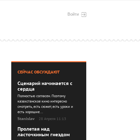
Войти
СЕЙЧАС ОБСУЖДАЮТ
Сценарий начинается с
сердца
Полностью согласен. Поэтому
казахстанское кино интересно
смотреть, есть сюжет, есть уроки и
есть хорошие...
Stanislav
28 Апреля 11:13
Пролетая над
ласточкиным гнездом