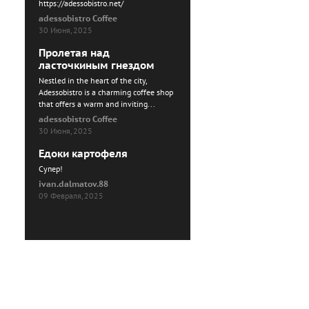
https://adessobistro.net/
adessobistro Coffee
30 Июня, 2025
Пролетая над
ласточкиным гнездом
Nestled in the heart of the city,
Adessobistro is a charming coffee shop
that offers a warm and inviting...
adessobistro Coffee
30 Июня, 2025
Едоки картофеля
Cупер!
ivan.dalmatov.88
09 Февраля, 2025