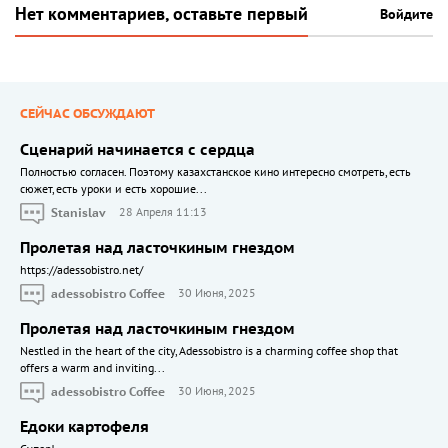
Нет комментариев, оставьте первый
Войдите
СЕЙЧАС ОБСУЖДАЮТ
Сценарий начинается с сердца
Полностью согласен. Поэтому казахстанское кино интересно смотреть, есть
сюжет, есть уроки и есть хорошие...
Stanislav
28 Апреля 11:13
Пролетая над ласточкиным гнездом
https://adessobistro.net/
adessobistro Coffee
30 Июня, 2025
Пролетая над ласточкиным гнездом
Nestled in the heart of the city, Adessobistro is a charming coffee shop that
offers a warm and inviting...
adessobistro Coffee
30 Июня, 2025
Едоки картофеля