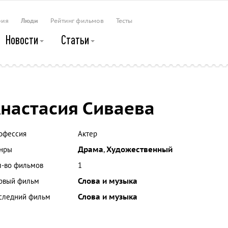
рия
Люди
Рейтинг фильмов
Тесты
Новости
Статьи
настасия Сиваева
офессия
Актер
нры
Драма
,
Художественный
л-во фильмов
1
рвый фильм
Слова и музыка
следний фильм
Слова и музыка