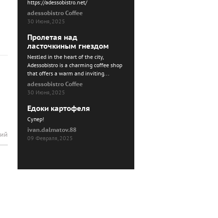
https://adessobistro.net/
adessobistro Coffee
30 Июня, 2025
Пролетая над
ласточкиным гнездом
Nestled in the heart of the city,
Adessobistro is a charming coffee shop
that offers a warm and inviting...
adessobistro Coffee
30 Июня, 2025
Едоки картофеля
Cупер!
ivan.dalmatov.88
рий
09 Февраля, 2025