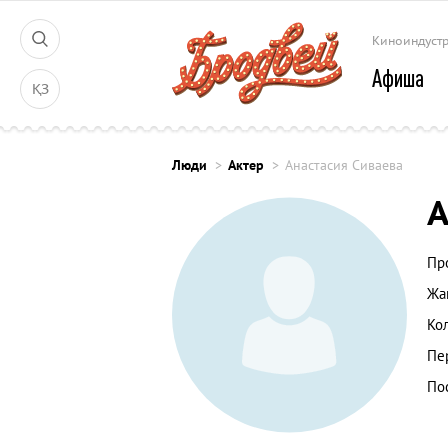
Киноиндуст
Афиша
ҚЗ
Люди
Актер
Анастасия Сиваева
А
Пр
Жа
Ко
Пе
По