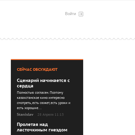
Войти
СЕЙЧАС ОБСУЖДАЮТ
Сценарий начинается с
сердца
Полностью согласен. Поэтому
казахстанское кино интересно
смотреть, есть сюжет, есть уроки и
есть хорошие...
Stanislav
28 Апреля 11:13
Пролетая над
ласточкиным гнездом