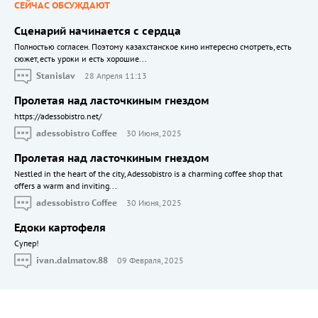
СЕЙЧАС ОБСУЖДАЮТ
Сценарий начинается с сердца
Полностью согласен. Поэтому казахстанское кино интересно смотреть, есть
сюжет, есть уроки и есть хорошие...
Stanislav
28 Апреля 11:13
Пролетая над ласточкиным гнездом
https://adessobistro.net/
adessobistro Coffee
30 Июня, 2025
Пролетая над ласточкиным гнездом
Nestled in the heart of the city, Adessobistro is a charming coffee shop that
offers a warm and inviting...
adessobistro Coffee
30 Июня, 2025
Едоки картофеля
Cупер!
ivan.dalmatov.88
09 Февраля, 2025