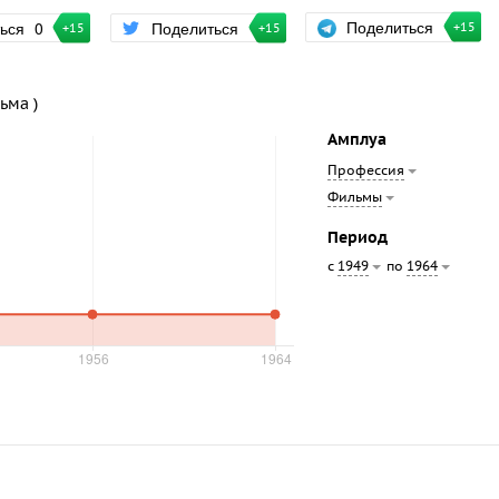
Поделиться
ться
0
Поделиться
+15
+15
+15
ьма )
Амплуа
Профессия
Фильмы
Период
с
по
1949
1964