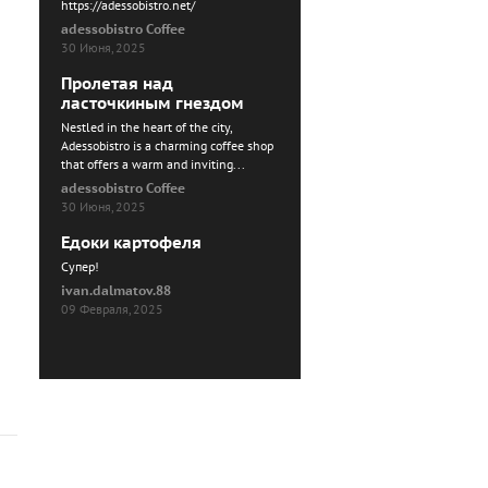
https://adessobistro.net/
adessobistro Coffee
30 Июня, 2025
Пролетая над
ласточкиным гнездом
Nestled in the heart of the city,
Adessobistro is a charming coffee shop
that offers a warm and inviting...
adessobistro Coffee
30 Июня, 2025
Едоки картофеля
Cупер!
ivan.dalmatov.88
09 Февраля, 2025