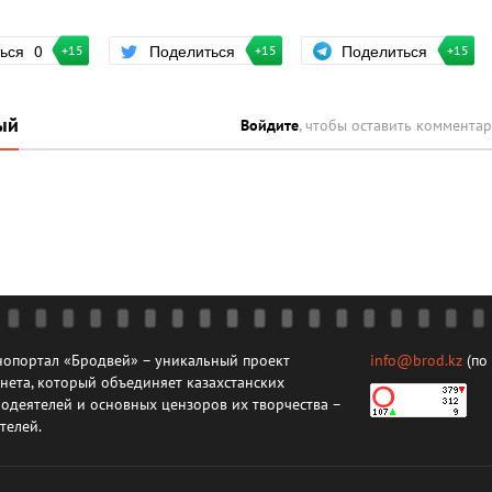
Поделиться
ться
0
Поделиться
+15
+15
+15
ый
Войдите
, чтобы оставить коммента
опортал «Бродвей» – уникальный проект
info@brod.kz
(по
нета, который объединяет казахстанских
одеятелей и основных цензоров их творчества –
телей.