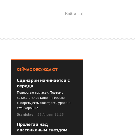
Войти
СЕЙЧАС ОБСУЖДАЮТ
Сценарий начинается с
сердца
Полностью согласен. Поэтому
казахстанское кино интересно
смотреть, есть сюжет, есть уроки и
есть хорошие...
Stanislav
28 Апреля 11:13
Пролетая над
ласточкиным гнездом