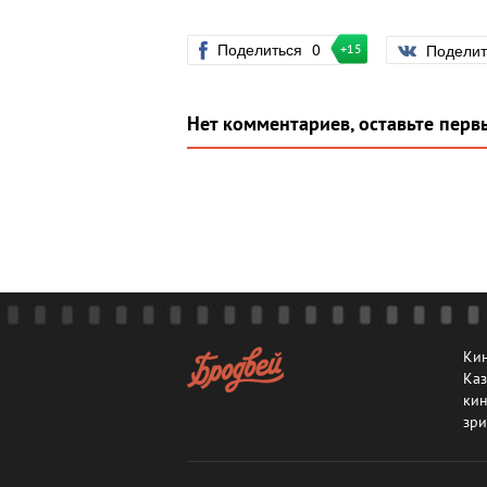
Поделиться
0
Подели
+15
Нет комментариев, оставьте перв
Кин
Каз
кин
зри