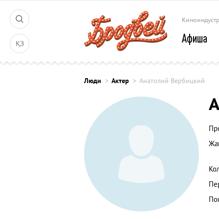
Киноиндуст
Афиша
ҚЗ
Люди
Актер
Анатолий Вербицкий
А
Пр
Жа
Ко
Пе
По