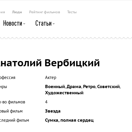
рия
Люди
Рейтинг фильмов
Тесты
Новости
Статьи
натолий Вербицкий
офессия
Актер
нры
Военный
,
Драма
,
Ретро
,
Советский
,
Художественный
л-во фильмов
4
рвый фильм
Звезда
следний фильм
Сумка, полная сердец