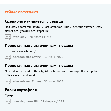
СЕЙЧАС ОБСУЖДАЮТ
Сценарий начинается с сердца
Полностью согласен. Поэтому казахстанское кино интересно смотреть, есть
сюжет, есть уроки и есть хорошие...
Stanislav
28 Апреля 11:13
Пролетая над ласточкиным гнездом
https://adessobistro.net/
adessobistro Coffee
30 Июня, 2025
Пролетая над ласточкиным гнездом
Nestled in the heart of the city, Adessobistro is a charming coffee shop that
offers a warm and inviting...
adessobistro Coffee
30 Июня, 2025
Едоки картофеля
Cупер!
ivan.dalmatov.88
09 Февраля, 2025