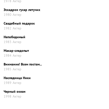
1978
Актер
Эскадрон гусар летучих
1980
Актер
Свадебный подарок
1982
Актер
Непобедимый
1983
Актер
Макар-следопыт
1984
Актер
Внимание! Всем постам...
1985
Актер
Наследница Ники
1989
Актер
Черный океан
1998
Актер