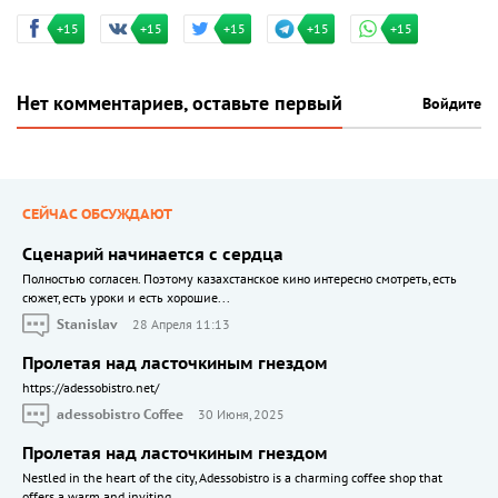
+15
+15
+15
+15
+15
Нет комментариев, оставьте первый
Войдите
СЕЙЧАС ОБСУЖДАЮТ
Сценарий начинается с сердца
Полностью согласен. Поэтому казахстанское кино интересно смотреть, есть
сюжет, есть уроки и есть хорошие...
Stanislav
28 Апреля 11:13
Пролетая над ласточкиным гнездом
https://adessobistro.net/
adessobistro Coffee
30 Июня, 2025
Пролетая над ласточкиным гнездом
Nestled in the heart of the city, Adessobistro is a charming coffee shop that
offers a warm and inviting...