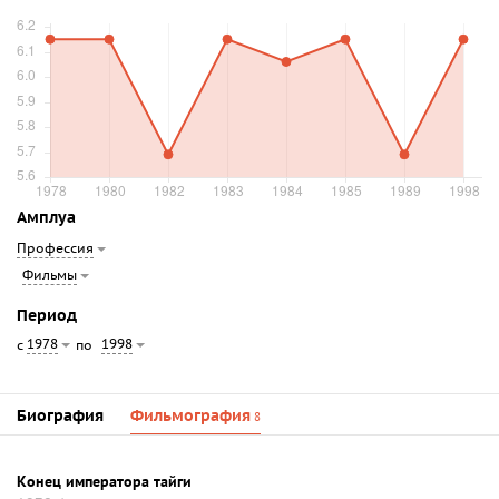
Амплуа
Профессия
Фильмы
Период
1978
1998
с
по
Биография
Фильмография
8
Конец императора тайги