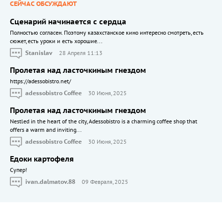
СЕЙЧАС ОБСУЖДАЮТ
Сценарий начинается с сердца
Полностью согласен. Поэтому казахстанское кино интересно смотреть, есть
сюжет, есть уроки и есть хорошие...
Stanislav
28 Апреля 11:13
Пролетая над ласточкиным гнездом
https://adessobistro.net/
adessobistro Coffee
30 Июня, 2025
Пролетая над ласточкиным гнездом
Nestled in the heart of the city, Adessobistro is a charming coffee shop that
offers a warm and inviting...
adessobistro Coffee
30 Июня, 2025
Едоки картофеля
Cупер!
ivan.dalmatov.88
09 Февраля, 2025