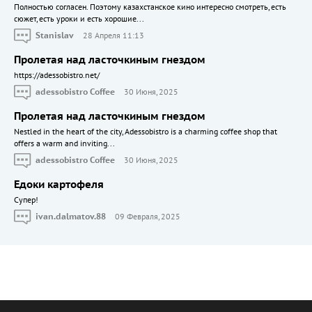
Полностью согласен. Поэтому казахстанское кино интересно смотреть, есть
сюжет, есть уроки и есть хорошие...
Stanislav
28 Апреля 11:13
Пролетая над ласточкиным гнездом
https://adessobistro.net/
adessobistro Coffee
30 Июня, 2025
Пролетая над ласточкиным гнездом
Nestled in the heart of the city, Adessobistro is a charming coffee shop that
offers a warm and inviting...
adessobistro Coffee
30 Июня, 2025
Едоки картофеля
Cупер!
ivan.dalmatov.88
09 Февраля, 2025