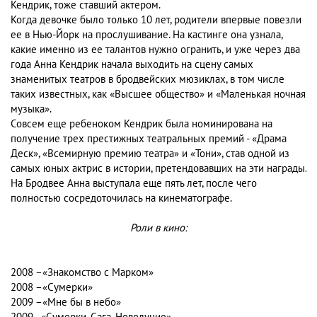
Кендрик, тоже ставший актером.
Когда девочке было только 10 лет, родители впервые повезли
ее в Нью-Йорк на прослушивание. На кастинге она узнала,
какие именно из ее талантов нужно огранить, и уже через два
года Анна Кендрик начала выходить на сцену самых
знаменитых театров в бродвейских мюзиклах, в том числе
таких известных, как «Высшее общество» и «Маленькая ночная
музыка».
Совсем еще ребеноком Кендрик была номинирована на
получение трех престижных театральных премий - «Драма
Деск», «Всемирную премию театра» и «Тони», став одной из
самых юных актрис в истории, претендовавших на эти награды.
На Бродвее Анна выступала еще пять лет, после чего
полностью сосредоточилась на кинематографе.
Роли в кино:
2008 –«Знакомство с Марком»
2008 –«Сумерки»
2009 –«Мне бы в небо»
2009 - «Сумерки. Сага. Новолуние»