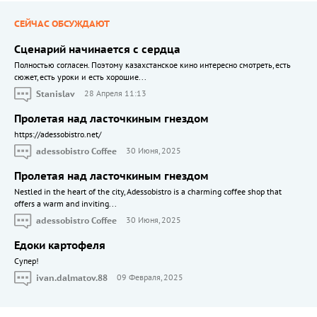
СЕЙЧАС ОБСУЖДАЮТ
Сценарий начинается с сердца
Полностью согласен. Поэтому казахстанское кино интересно смотреть, есть
сюжет, есть уроки и есть хорошие...
Stanislav
28 Апреля 11:13
Пролетая над ласточкиным гнездом
https://adessobistro.net/
adessobistro Coffee
30 Июня, 2025
Пролетая над ласточкиным гнездом
Nestled in the heart of the city, Adessobistro is a charming coffee shop that
offers a warm and inviting...
adessobistro Coffee
30 Июня, 2025
Едоки картофеля
Cупер!
ivan.dalmatov.88
09 Февраля, 2025