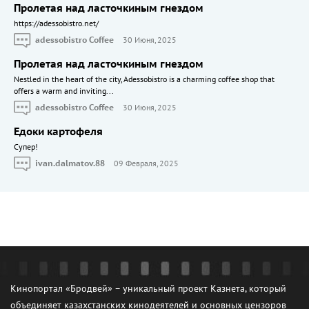
Пролетая над ласточкиным гнездом
https://adessobistro.net/
adessobistro Coffee
30 Июня, 2025
Пролетая над ласточкиным гнездом
Nestled in the heart of the city, Adessobistro is a charming coffee shop that
offers a warm and inviting...
adessobistro Coffee
30 Июня, 2025
Едоки картофеля
Cупер!
ivan.dalmatov.88
09 Февраля, 2025
Кинопортал «Бродвей» – уникальный проект Казнета, который
объединяет казахстанских кинодеятелей и основных цензоров