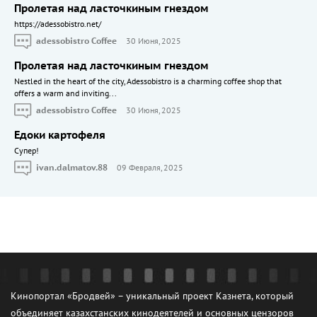
Пролетая над ласточкиным гнездом
https://adessobistro.net/
adessobistro Coffee
30 Июня, 2025
Пролетая над ласточкиным гнездом
Nestled in the heart of the city, Adessobistro is a charming coffee shop that
offers a warm and inviting...
adessobistro Coffee
30 Июня, 2025
Едоки картофеля
Cупер!
ivan.dalmatov.88
09 Февраля, 2025
Кинопортал «Бродвей» – уникальный проект Казнета, который
объединяет казахстанских кинодеятелей и основных цензоров