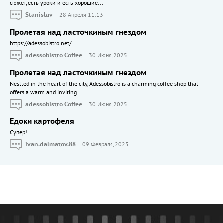
сюжет, есть уроки и есть хорошие...
Stanislav
28 Апреля 11:13
Пролетая над ласточкиным гнездом
https://adessobistro.net/
adessobistro Coffee
30 Июня, 2025
Пролетая над ласточкиным гнездом
Nestled in the heart of the city, Adessobistro is a charming coffee shop that
offers a warm and inviting...
adessobistro Coffee
30 Июня, 2025
Едоки картофеля
Cупер!
ivan.dalmatov.88
09 Февраля, 2025