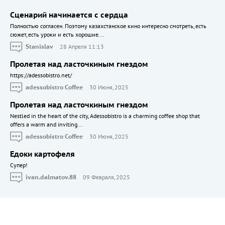
Сценарий начинается с сердца
Полностью согласен. Поэтому казахстанское кино интересно смотреть, есть
сюжет, есть уроки и есть хорошие...
Stanislav
28 Апреля 11:13
Пролетая над ласточкиным гнездом
https://adessobistro.net/
adessobistro Coffee
30 Июня, 2025
Пролетая над ласточкиным гнездом
Nestled in the heart of the city, Adessobistro is a charming coffee shop that
offers a warm and inviting...
adessobistro Coffee
30 Июня, 2025
Едоки картофеля
Cупер!
ivan.dalmatov.88
09 Февраля, 2025