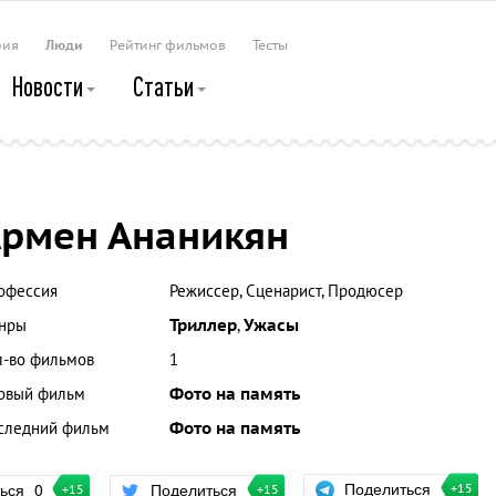
рия
Люди
Рейтинг фильмов
Тесты
Новости
Статьи
рмен Ананикян
офессия
Режиссер, Сценарист, Продюсер
нры
Триллер
,
Ужасы
л-во фильмов
1
рвый фильм
Фото на память
следний фильм
Фото на память
Поделиться
ться
0
Поделиться
+15
+15
+15