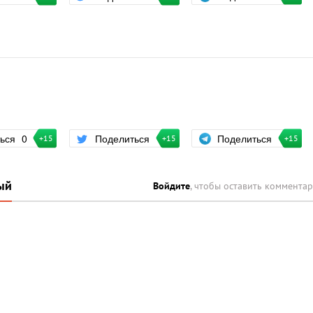
Поделиться
ться
0
Поделиться
+15
+15
+15
ый
Войдите
, чтобы оставить коммента