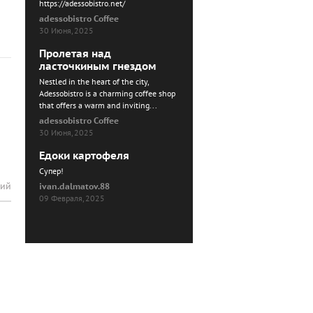
https://adessobistro.net/
adessobistro Coffee
30 Июня, 2025
Пролетая над
ласточкиным гнездом
Nestled in the heart of the city,
Adessobistro is a charming coffee shop
that offers a warm and inviting...
adessobistro Coffee
30 Июня, 2025
Едоки картофеля
Cупер!
рий
ivan.dalmatov.88
09 Февраля, 2025