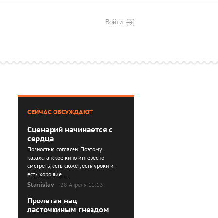
Войти
СЕЙЧАС ОБСУЖДАЮТ
Сценарий начинается с
сердца
Полностью согласен. Поэтому
казахстанское кино интересно
смотреть, есть сюжет, есть уроки и
есть хорошие...
Stanislav
28 Апреля 11:13
Пролетая над
ласточкиным гнездом