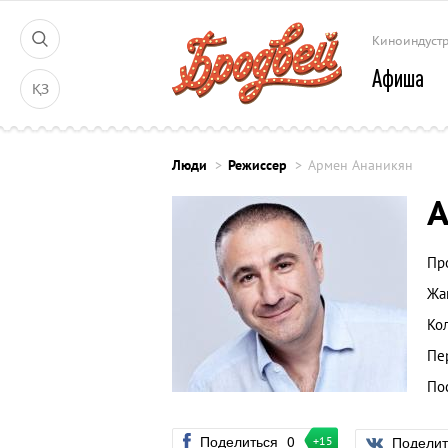
Киноиндуст
Афиша
ҚЗ
Люди
Режиссер
Армен Ананикян
А
Пр
Жа
Ко
Пе
По
Поделиться
0
Подели
+15