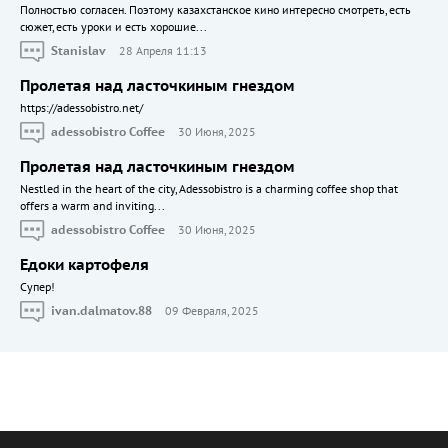
Полностью согласен. Поэтому казахстанское кино интересно смотреть, есть
сюжет, есть уроки и есть хорошие...
Stanislav
28 Апреля 11:13
Пролетая над ласточкиным гнездом
https://adessobistro.net/
adessobistro Coffee
30 Июня, 2025
Пролетая над ласточкиным гнездом
Nestled in the heart of the city, Adessobistro is a charming coffee shop that
offers a warm and inviting...
adessobistro Coffee
30 Июня, 2025
Едоки картофеля
Cупер!
ivan.dalmatov.88
09 Февраля, 2025