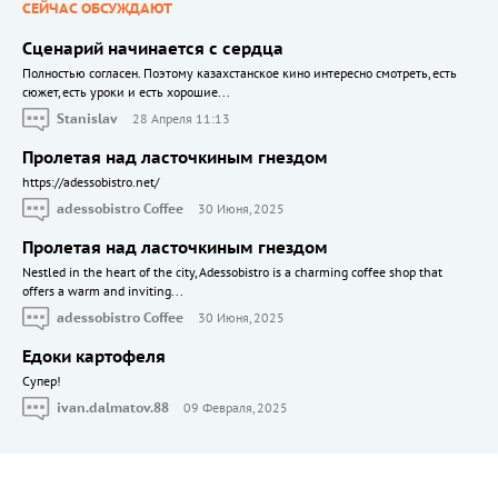
СЕЙЧАС ОБСУЖДАЮТ
Сценарий начинается с сердца
Полностью согласен. Поэтому казахстанское кино интересно смотреть, есть
сюжет, есть уроки и есть хорошие...
Stanislav
28 Апреля 11:13
Пролетая над ласточкиным гнездом
https://adessobistro.net/
adessobistro Coffee
30 Июня, 2025
Пролетая над ласточкиным гнездом
Nestled in the heart of the city, Adessobistro is a charming coffee shop that
offers a warm and inviting...
adessobistro Coffee
30 Июня, 2025
Едоки картофеля
Cупер!
ivan.dalmatov.88
09 Февраля, 2025