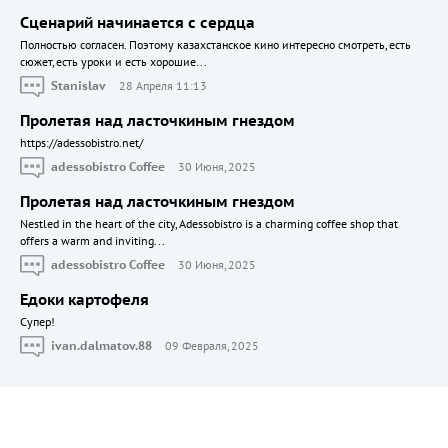
Сценарий начинается с сердца
Полностью согласен. Поэтому казахстанское кино интересно смотреть, есть
сюжет, есть уроки и есть хорошие...
Stanislav
28 Апреля 11:13
Пролетая над ласточкиным гнездом
https://adessobistro.net/
adessobistro Coffee
30 Июня, 2025
Пролетая над ласточкиным гнездом
Nestled in the heart of the city, Adessobistro is a charming coffee shop that
offers a warm and inviting...
adessobistro Coffee
30 Июня, 2025
Едоки картофеля
Cупер!
ivan.dalmatov.88
09 Февраля, 2025