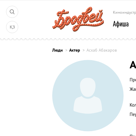
Киноиндуст
Афиша
ҚЗ
Люди
Актер
Асхаб Абакаров
А
Пр
Жа
Ко
Пе