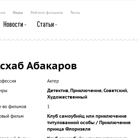
рия
Люди
Рейтинг фильмов
Тесты
Новости
Статьи
схаб Абакаров
офессия
Актер
нры
Детектив
,
Приключения
,
Советский
,
Художественный
л-во фильмов
1
рвый фильм
Клуб самоубийц или приключения
титулованной особы / Приключения
принца Флоризеля