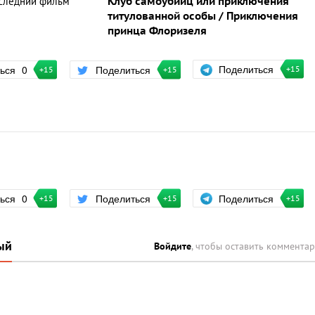
следний фильм
Клуб самоубийц или приключения
титулованной особы / Приключения
принца Флоризеля
Поделиться
ться
0
Поделиться
+15
+15
+15
Поделиться
ться
0
Поделиться
+15
+15
+15
ый
Войдите
, чтобы оставить коммента