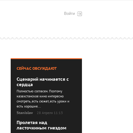
Войти
СЕЙЧАС ОБСУЖДАЮТ
Сценарий начинается с
сердца
Полностью согласен. Поэтому
казахстанское кино интересно
смотреть, есть сюжет, есть уроки и
есть хорошие...
Stanislav
28 Апреля 11:13
Пролетая над
ласточкиным гнездом