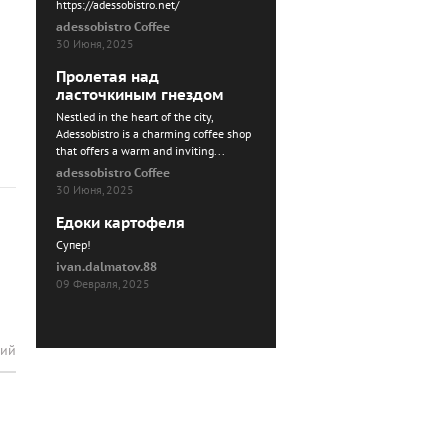
https://adessobistro.net/
adessobistro Coffee
30 Июня, 2025
Пролетая над
ласточкиным гнездом
Nestled in the heart of the city,
Adessobistro is a charming coffee shop
that offers a warm and inviting...
adessobistro Coffee
30 Июня, 2025
Едоки картофеля
Cупер!
ivan.dalmatov.88
09 Февраля, 2025
рий