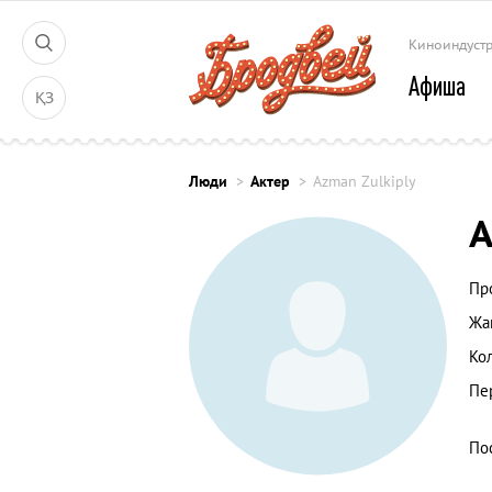
Киноиндуст
Афиша
ҚЗ
Люди
Актер
Azman Zulkiply
A
Пр
Жа
Ко
Пе
По