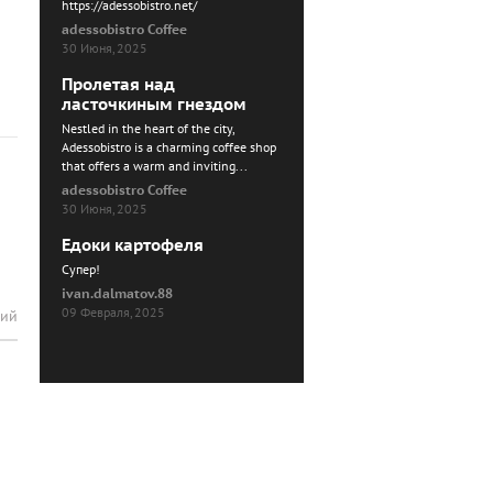
https://adessobistro.net/
adessobistro Coffee
30 Июня, 2025
Пролетая над
ласточкиным гнездом
Nestled in the heart of the city,
Adessobistro is a charming coffee shop
that offers a warm and inviting...
adessobistro Coffee
30 Июня, 2025
Едоки картофеля
Cупер!
ivan.dalmatov.88
09 Февраля, 2025
рий