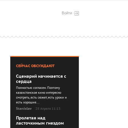
Войти
СЕЙЧАС ОБСУЖДАЮТ
Сценарий начинается с
сердца
Полностью согласен. Поэтому
казахстанское кино интересно
смотреть, есть сюжет, есть уроки и
есть хорошие...
Stanislav
28 Апреля 11:13
Пролетая над
ласточкиным гнездом