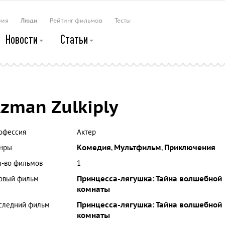
рия
Люди
Рейтинг фильмов
Тесты
Новости
Статьи
zman Zulkiply
офессия
Актер
нры
Комедия
,
Мультфильм
,
Приключения
л-во фильмов
1
рвый фильм
Принцесса-лягушка: Тайна волшебной
комнаты
следний фильм
Принцесса-лягушка: Тайна волшебной
комнаты