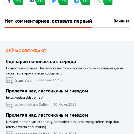
+15
+15
+15
+15
+15
Нет комментариев, оставьте первый
Войдите
СЕЙЧАС ОБСУЖДАЮТ
Сценарий начинается с сердца
Полностью согласен. Поэтому казахстанское кино интересно смотреть, есть
сюжет, есть уроки и есть хорошие...
Stanislav
28 Апреля 11:13
Пролетая над ласточкиным гнездом
https://adessobistro.net/
adessobistro Coffee
30 Июня, 2025
Пролетая над ласточкиным гнездом
Nestled in the heart of the city, Adessobistro is a charming coffee shop that
offers a warm and inviting...
adessobistro Coffee
30 Июня, 2025