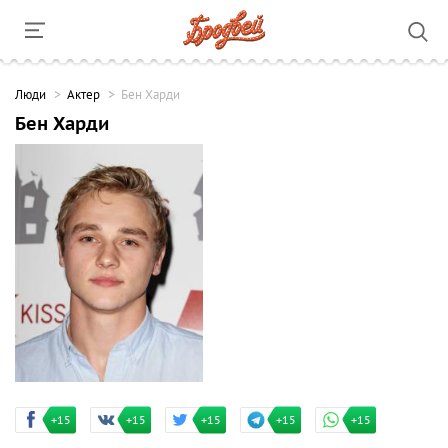
Люди
Актер
Бен Харди
Бен Харди
+15
+15
+15
+15
+15