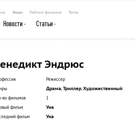
рия
Люди
Рейтинг фильмов
Тесты
Новости
Статьи
енедикт Эндрюс
офессия
Режиссер
нры
Драма
,
Триллер
,
Художественный
л-во фильмов
1
рвый фильм
Уна
следний фильм
Уна