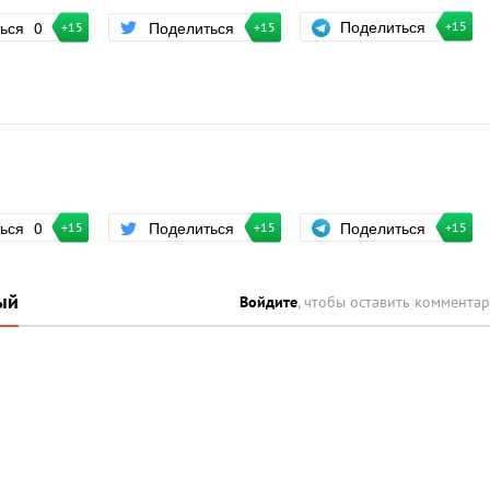
Поделиться
ться
0
Поделиться
+15
+15
+15
Поделиться
ться
0
Поделиться
+15
+15
+15
ый
Войдите
, чтобы оставить коммента