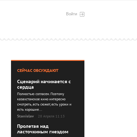
Войти
СЕЙЧАС ОБСУЖДАЮТ
Сценарий начинается с
сердца
Полностью согласен. Поэтому
казахстанское кино интересно
смотреть, есть сюжет, есть уроки и
есть хорошие...
Stanislav
28 Апреля 11:13
Пролетая над
ласточкиным гнездом