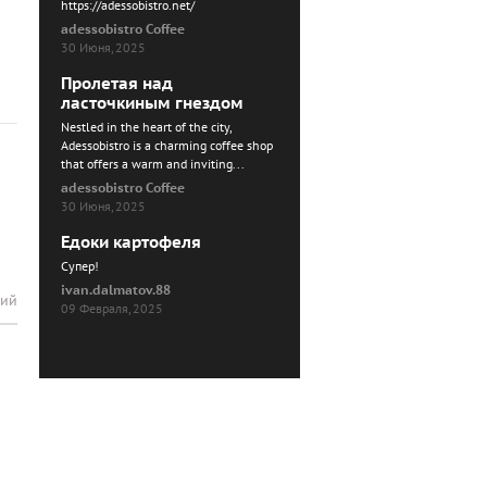
https://adessobistro.net/
adessobistro Coffee
30 Июня, 2025
Пролетая над
ласточкиным гнездом
Nestled in the heart of the city,
Adessobistro is a charming coffee shop
that offers a warm and inviting...
adessobistro Coffee
30 Июня, 2025
Едоки картофеля
Cупер!
ivan.dalmatov.88
рий
09 Февраля, 2025