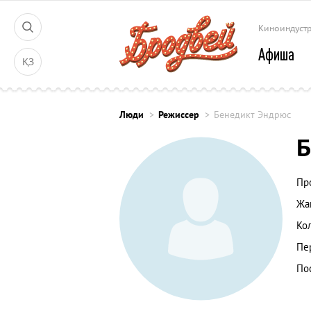
Киноиндуст
Афиша
ҚЗ
Люди
Режиссер
Бенедикт Эндрюс
Б
Пр
Жа
Ко
Пе
По