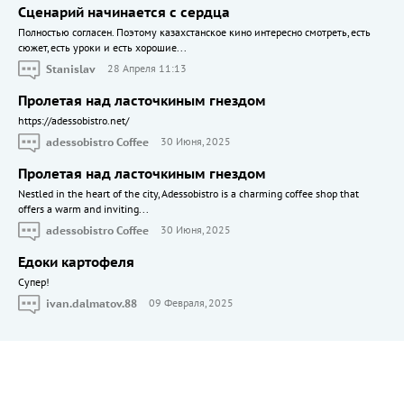
Сценарий начинается с сердца
Полностью согласен. Поэтому казахстанское кино интересно смотреть, есть
сюжет, есть уроки и есть хорошие...
Stanislav
28 Апреля 11:13
Пролетая над ласточкиным гнездом
https://adessobistro.net/
adessobistro Coffee
30 Июня, 2025
Пролетая над ласточкиным гнездом
Nestled in the heart of the city, Adessobistro is a charming coffee shop that
offers a warm and inviting...
adessobistro Coffee
30 Июня, 2025
Едоки картофеля
Cупер!
ivan.dalmatov.88
09 Февраля, 2025