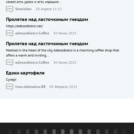
сюжет, есть уроки и есть хорошие...
Stanislav
28 Апреля 11:13
Пролетая над ласточкиным гнездом
https://adessobistro.net/
adessobistro Coffee
30 Июня, 2025
Пролетая над ласточкиным гнездом
Nestled in the heart of the city, Adessobistro is a charming coffee shop that
offers a warm and inviting...
adessobistro Coffee
30 Июня, 2025
Едоки картофеля
Cупер!
ivan.dalmatov.88
09 Февраля, 2025